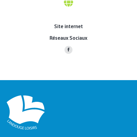
Site internet
Réseaux Sociaux
Facebook
page
opens
in
new
window