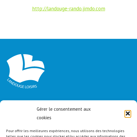
http://landouge-rando.jimdo.com
Plan du site
Gérer le consentement aux
Conditions générales
cookies
Mentions Légales
Pour offrir les meilleures expériences, nous utilisons des technologies
Basketball
telles que les cookies pour stocker et/ou accéder aux informations des